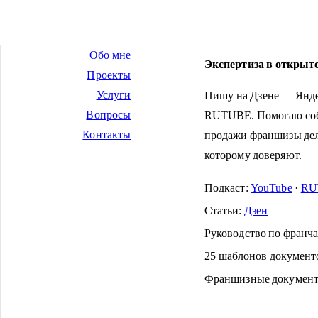
Обо мне
Экспертиза в открыто
Проекты
Услуги
Пишу на Дзене — Яндек
Вопросы
RUTUBE. Помогаю собс
Контакты
продажи франшизы дела
которому доверяют.
Подкаст:
YouTube
·
RU
Статьи:
Дзен
Руководство по франча
25 шаблонов документ
Франшизные документ