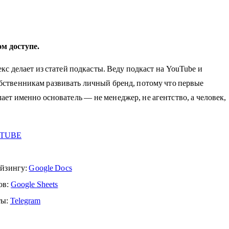
м доступе.
с делает из статей подкасты. Веду подкаст на YouTube и
твенникам развивать личный бренд, потому что первые
ет именно основатель — не менеджер, не агентство, а человек,
TUBE
йзингу:
Google Docs
ов:
Google Sheets
ы:
Telegram